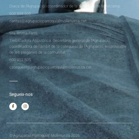
Diaca de l’Agrupació i coordinador de la parròquia de Miralcamp
600 353 505
caritas@agrupacioparroquialmollerussa.cat
Sra. Imma Farré
Treballadora Apostòlica. Secretària general de l’Agrupació,
coordinadora de l’àmbit de la catequesi de l’Agrupació, responsable
de les pregàries de la comunitat
600 353 505
catequesi@agrupacioparroquialmollerussa.cat
Segueix-nos
© Agrupació Parroquial Mollerussa 2026