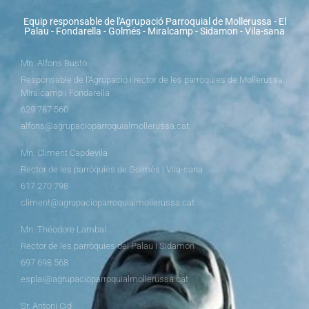
Equip responsable de l'Agrupació Parroquial de Mollerussa - El
Palau - Fondarella - Golmés - Miralcamp - Sidamon - Vila-sana
Mn. Alfons Busto
Responsable de l’Agrupació i rector de les parròquies de Mollerussa,
Miralcamp i Fondarella
629 787 560
alfons@agrupacioparroquialmollerussa.cat
Mn. Climent Capdevila
Rector de les parròquies de Golmés i Vila-sana
617 270 798
climent@agrupacioparroquialmollerussa.cat
Mn. Théodore Lambal
Rector de les parròquies del Palau i Sidamon
697 698 568
esplai@agrupacioparroquialmollerussa.cat
Sr. Antoni Cid