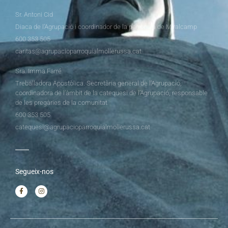
Sr. Antoni Cid
Diaca de l’Agrupació i coordinador de la parròquia de Miralcamp
600 353 505
caritas@agrupacioparroquialmollerussa.cat
Sra. Imma Farré
Treballadora Apostòlica. Secretària general de l’Agrupació,
coordinadora de l’àmbit de la catequesi de l’Agrupació, responsable
de les pregàries de la comunitat
600 353 505
catequesi@agrupacioparroquialmollerussa.cat
Segueix-nos