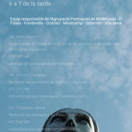
6 a 7 de la tarda
Equip responsable de l'Agrupació Parroquial de Mollerussa - El
Palau - Fondarella - Golmés - Miralcamp - Sidamon - Vila-sana
Mn. Alfons Busto
Responsable de l’Agrupació i rector de les parròquies de Mollerussa,
Miralcamp i Fondarella
629 787 560
alfons@agrupacioparroquialmollerussa.cat
Mn. Climent Capdevila
Rector de les parròquies de Golmés i Vila-sana
617 270 798
climent@agrupacioparroquialmollerussa.cat
Mn. Théodore Lambal
Rector de les parròquies del Palau i Sidamon
697 698 568
esplai@agrupacioparroquialmollerussa.cat