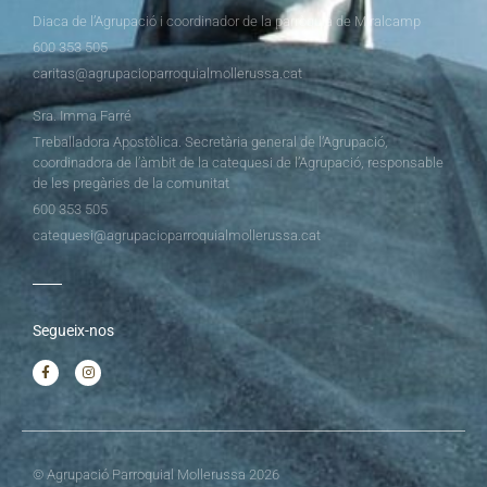
Diaca de l’Agrupació i coordinador de la parròquia de Miralcamp
600 353 505
caritas@agrupacioparroquialmollerussa.cat
Sra. Imma Farré
Treballadora Apostòlica. Secretària general de l’Agrupació,
coordinadora de l’àmbit de la catequesi de l’Agrupació, responsable
de les pregàries de la comunitat
600 353 505
catequesi@agrupacioparroquialmollerussa.cat
Segueix-nos
© Agrupació Parroquial Mollerussa 2026