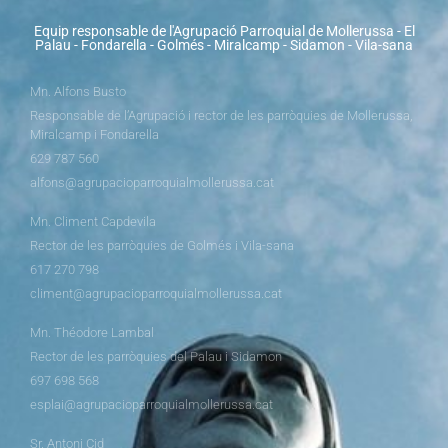
Equip responsable de l'Agrupació Parroquial de Mollerussa - El
Palau - Fondarella - Golmés - Miralcamp - Sidamon - Vila-sana
Mn. Alfons Busto
Responsable de l’Agrupació i rector de les parròquies de Mollerussa,
Miralcamp i Fondarella
629 787 560
alfons@agrupacioparroquialmollerussa.cat
Mn. Climent Capdevila
Rector de les parròquies de Golmés i Vila-sana
617 270 798
climent@agrupacioparroquialmollerussa.cat
Mn. Théodore Lambal
Rector de les parròquies del Palau i Sidamon
697 698 568
esplai@agrupacioparroquialmollerussa.cat
Sr. Antoni Cid