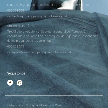
Diaca de l’Agrupació i coordinador de la parròquia de Miralcamp
600 353 505
caritas@agrupacioparroquialmollerussa.cat
Sra. Imma Farré
Treballadora Apostòlica. Secretària general de l’Agrupació,
coordinadora de l’àmbit de la catequesi de l’Agrupació, responsable
de les pregàries de la comunitat
600 353 505
catequesi@agrupacioparroquialmollerussa.cat
Segueix-nos
© Agrupació Parroquial Mollerussa 2026