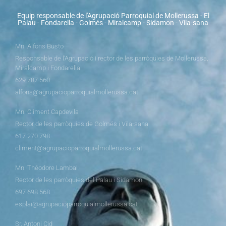
Equip responsable de l'Agrupació Parroquial de Mollerussa - El
Palau - Fondarella - Golmés - Miralcamp - Sidamon - Vila-sana
Mn. Alfons Busto
Responsable de l’Agrupació i rector de les parròquies de Mollerussa,
Miralcamp i Fondarella
629 787 560
alfons@agrupacioparroquialmollerussa.cat
Mn. Climent Capdevila
Rector de les parròquies de Golmés i Vila-sana
617 270 798
climent@agrupacioparroquialmollerussa.cat
Mn. Théodore Lambal
Rector de les parròquies del Palau i Sidamon
697 698 568
esplai@agrupacioparroquialmollerussa.cat
Sr. Antoni Cid