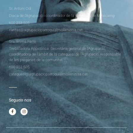
Sr. Antoni Cid
Diaca de l’Agrupació i coordinador de la parròquia de Miralcamp
600 353 505
caritas@agrupacioparroquialmollerussa.cat
Sra. Imma Farré
Treballadora Apostòlica. Secretària general de l’Agrupació,
coordinadora de l’àmbit de la catequesi de l’Agrupació, responsable
de les pregàries de la comunitat
600 353 505
catequesi@agrupacioparroquialmollerussa.cat
Segueix-nos