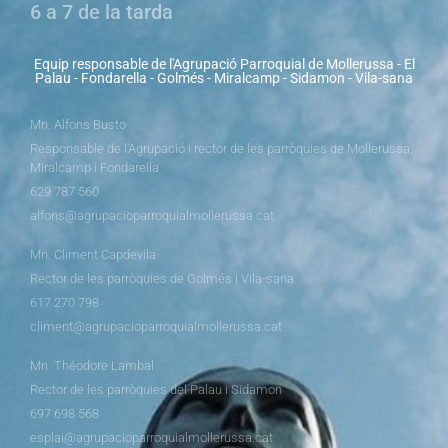
6 a 7 de la tarda
Equip responsable de l'Agrupació Parroquial de Mollerussa - El
Palau - Fondarella - Golmés - Miralcamp - Sidamon - Vila-sana
Mn. Alfons Busto
Responsable de l’Agrupació i rector de les parròquies de Mollerussa,
Miralcamp i Fondarella
629 787 560
alfons@agrupacioparroquialmollerussa.cat
Mn. Climent Capdevila
Rector de les parròquies de Golmés i Vila-sana
617 270 798
climent@agrupacioparroquialmollerussa.cat
Mn. Théodore Lambal
Rector de les parròquies del Palau i Sidamon
697 698 568
esplai@agrupacioparroquialmollerussa.cat