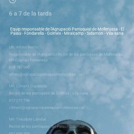
6 a 7 de la tarda
Equip responsable de l'Agrupació Parroquial de Mollerussa - El
Palau - Fondarella - Golmés - Miralcamp - Sidamon - Vila-sana
Mn. Alfons Busto
Responsable de l’Agrupació i rector de les parròquies de Mollerussa,
Miralcamp i Fondarella
629 787 560
alfons@agrupacioparroquialmollerussa.cat
Mn. Climent Capdevila
Rector de les parròquies de Golmés i Vila-sana
617 270 798
climent@agrupacioparroquialmollerussa.cat
Mn. Théodore Lambal
Rector de les parròquies del Palau i Sidamon
697 698 568