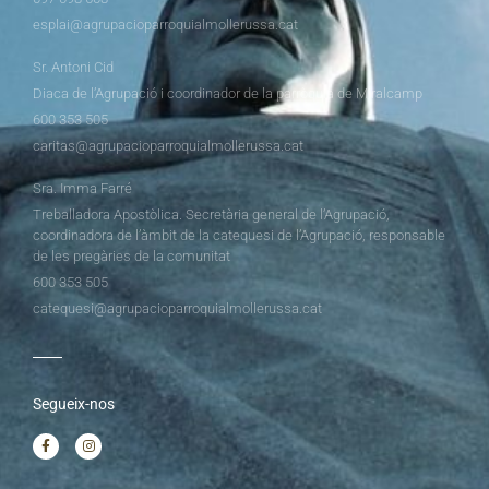
esplai@agrupacioparroquialmollerussa.cat
Sr. Antoni Cid
Diaca de l’Agrupació i coordinador de la parròquia de Miralcamp
600 353 505
caritas@agrupacioparroquialmollerussa.cat
Sra. Imma Farré
Treballadora Apostòlica. Secretària general de l’Agrupació,
coordinadora de l’àmbit de la catequesi de l’Agrupació, responsable
de les pregàries de la comunitat
600 353 505
catequesi@agrupacioparroquialmollerussa.cat
Segueix-nos