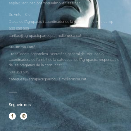
esplai@agrupacioparroquialmollerussa.cat
Sr. Antoni Cid
Diaca de l’Agrupació i coordinador de la parròquia de Miralcamp
600 353 505
caritas@agrupacioparroquialmollerussa.cat
Sra. Imma Farré
Treballadora Apostòlica. Secretària general de l’Agrupació,
coordinadora de l’àmbit de la catequesi de l’Agrupació, responsable
de les pregàries de la comunitat
600 353 505
catequesi@agrupacioparroquialmollerussa.cat
Segueix-nos