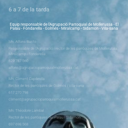
6 a 7 de la tarda
Equip responsable de l'Agrupació Parroquial de Mollerussa - El
Palau - Fondarella - Golmés - Miralcamp - Sidamon - Vila-sana
Mn. Alfons Busto
Responsable de l’Agrupació i rector de les parròquies de Mollerussa,
Miralcamp i Fondarella
629 787 560
alfons@agrupacioparroquialmollerussa.cat
Mn. Climent Capdevila
Rector de les parròquies de Golmés i Vila-sana
617 270 798
climent@agrupacioparroquialmollerussa.cat
Mn. Théodore Lambal
Rector de les parròquies del Palau i Sidamon
697 698 568