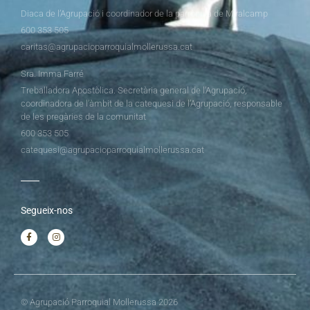
Diaca de l’Agrupació i coordinador de la parròquia de Miralcamp
600 353 505
caritas@agrupacioparroquialmollerussa.cat
Sra. Imma Farré
Treballadora Apostòlica. Secretària general de l’Agrupació,
coordinadora de l’àmbit de la catequesi de l’Agrupació, responsable
de les pregàries de la comunitat
600 353 505
catequesi@agrupacioparroquialmollerussa.cat
Segueix-nos
© Agrupació Parroquial Mollerussa 2026