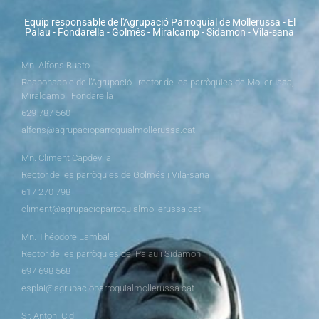
Equip responsable de l'Agrupació Parroquial de Mollerussa - El
Palau - Fondarella - Golmés - Miralcamp - Sidamon - Vila-sana
Mn. Alfons Busto
Responsable de l’Agrupació i rector de les parròquies de Mollerussa,
Miralcamp i Fondarella
629 787 560
alfons@agrupacioparroquialmollerussa.cat
Mn. Climent Capdevila
Rector de les parròquies de Golmés i Vila-sana
617 270 798
climent@agrupacioparroquialmollerussa.cat
Mn. Théodore Lambal
Rector de les parròquies del Palau i Sidamon
697 698 568
esplai@agrupacioparroquialmollerussa.cat
Sr. Antoni Cid