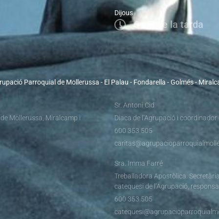
Dijous
6 a 7 de la tarda
rupació Parroquial de Mollerussa - El Palau - Fondarella - Golmés - Miral
Sr. Antoni Cid
 de Mollerussa, Miralcamp i
Diaca de l’Agrupació i coordinador
600 353 505
caritas@agrupacioparroquialmolle
Sra. Imma Farré
Treballadora Apostòlica. Secretària
catequesi de l’Agrupació, responsa
600 353 505
catequesi@agrupacioparroquialmo