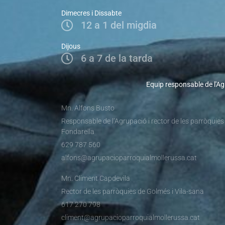
Dimecres i Dissabte
12 a 1 del migdia
Dijous
6 a 7 de la tarda
Equip responsable de l'Ag
Mn. Alfons Busto
Responsable de l’Agrupació i rector de les parròquies
Fondarella
629 787 560
alfons@agrupacioparroquialmollerussa.cat
Mn. Climent Capdevila
Rector de les parròquies de Golmés i Vila-sana
617 270 798
climent@agrupacioparroquialmollerussa.cat