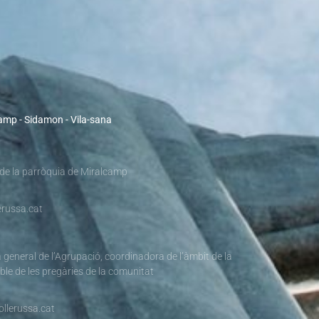
camp - Sidamon - Vila-sana
 de la parròquia de Miralcamp
russa.cat
 general de l’Agrupació, coordinadora de l’àmbit de la
ble de les pregàries de la comunitat
llerussa.cat