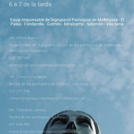
6 a 7 de la tarda
Equip responsable de l'Agrupació Parroquial de Mollerussa - El
Palau - Fondarella - Golmés - Miralcamp - Sidamon - Vila-sana
Mn. Alfons Busto
Responsable de l’Agrupació i rector de les parròquies de Mollerussa,
Miralcamp i Fondarella
629 787 560
alfons@agrupacioparroquialmollerussa.cat
Mn. Climent Capdevila
Rector de les parròquies de Golmés i Vila-sana
617 270 798
climent@agrupacioparroquialmollerussa.cat
Mn. Théodore Lambal
Rector de les parròquies del Palau i Sidamon
697 698 568
esplai@agrupacioparroquialmollerussa.cat