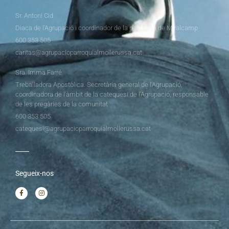
Sr. Antoni Cid
Diaca de l’Agrupació i coordinador de la parròquia de Miralcamp
600 353 505
caritas@agrupacioparroquialmollerussa.cat
Sra. Imma Farré
Treballadora Apostòlica. Secretària general de l’Agrupació,
coordinadora de l’àmbit de la catequesi de l’Agrupació, responsable
de les pregàries de la comunitat
600 353 505
catequesi@agrupacioparroquialmollerussa.cat
Segueix-nos