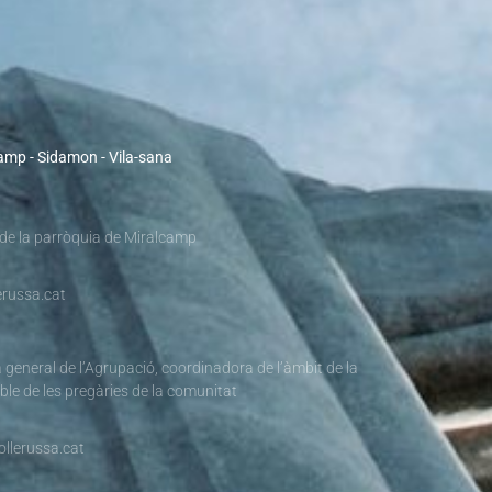
camp - Sidamon - Vila-sana
 de la parròquia de Miralcamp
russa.cat
 general de l’Agrupació, coordinadora de l’àmbit de la
ble de les pregàries de la comunitat
llerussa.cat