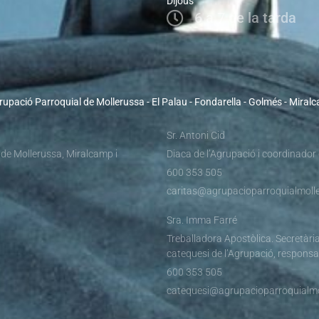
Dijous
6 a 7 de la tarda
rupació Parroquial de Mollerussa - El Palau - Fondarella - Golmés - Miral
Sr. Antoni Cid
 de Mollerussa, Miralcamp i
Diaca de l’Agrupació i coordinador
600 353 505
caritas@agrupacioparroquialmolle
Sra. Imma Farré
Treballadora Apostòlica. Secretària
catequesi de l’Agrupació, responsa
600 353 505
catequesi@agrupacioparroquialmo