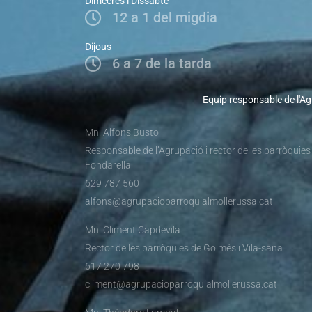
Dimecres i Dissabte
12 a 1 del migdia
Dijous
6 a 7 de la tarda
Equip responsable de l'Ag
Mn. Alfons Busto
Responsable de l’Agrupació i rector de les parròquies
Fondarella
629 787 560
alfons@agrupacioparroquialmollerussa.cat
Mn. Climent Capdevila
Rector de les parròquies de Golmés i Vila-sana
617 270 798
climent@agrupacioparroquialmollerussa.cat