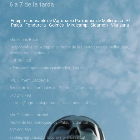
6 a 7 de la tarda
Equip responsable de l'Agrupació Parroquial de Mollerussa - El
Palau - Fondarella - Golmés - Miralcamp - Sidamon - Vila-sana
Mn. Alfons Busto
Responsable de l’Agrupació i rector de les parròquies de Mollerussa,
Miralcamp i Fondarella
629 787 560
alfons@agrupacioparroquialmollerussa.cat
Mn. Climent Capdevila
Rector de les parròquies de Golmés i Vila-sana
617 270 798
climent@agrupacioparroquialmollerussa.cat
Mn. Théodore Lambal
Rector de les parròquies del Palau i Sidamon
697 698 568
esplai@agrupacioparroquialmollerussa.cat