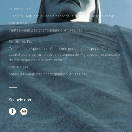
Sr. Antoni Cid
Diaca de l’Agrupació i coordinador de la parròquia de Miralcamp
600 353 505
caritas@agrupacioparroquialmollerussa.cat
Sra. Imma Farré
Treballadora Apostòlica. Secretària general de l’Agrupació,
coordinadora de l’àmbit de la catequesi de l’Agrupació, responsable
de les pregàries de la comunitat
600 353 505
catequesi@agrupacioparroquialmollerussa.cat
Segueix-nos