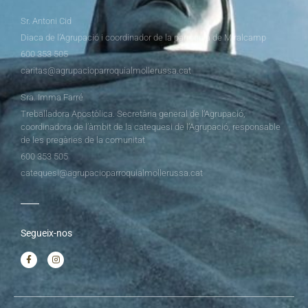
Sr. Antoni Cid
Diaca de l’Agrupació i coordinador de la parròquia de Miralcamp
600 353 505
caritas@agrupacioparroquialmollerussa.cat
Sra. Imma Farré
Treballadora Apostòlica. Secretària general de l’Agrupació,
coordinadora de l’àmbit de la catequesi de l’Agrupació, responsable
de les pregàries de la comunitat
600 353 505
catequesi@agrupacioparroquialmollerussa.cat
Segueix-nos