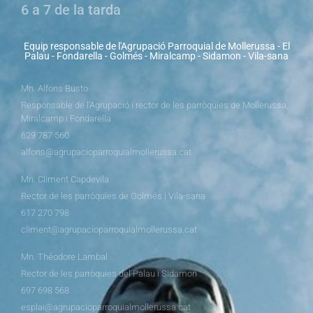
6 a 7 de la tarda
Equip responsable de l'Agrupació Parroquial de Mollerussa - El
Palau - Fondarella - Golmés - Miralcamp - Sidamon - Vila-sana
Mn. Alfons Busto
Responsable de l’Agrupació i rector de les parròquies de Mollerussa,
Miralcamp i Fondarella
629 787 560
alfons@agrupacioparroquialmollerussa.cat
Mn. Climent Capdevila
Rector de les parròquies de Golmés i Vila-sana
617 270 798
climent@agrupacioparroquialmollerussa.cat
Mn. Théodore Lambal
Rector de les parròquies del Palau i Sidamon
697 698 568
esplai@agrupacioparroquialmollerussa.cat