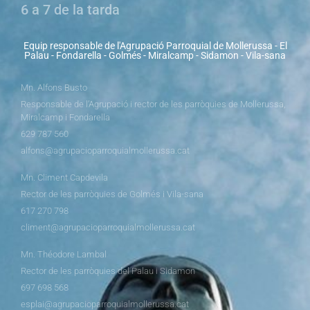
6 a 7 de la tarda
Equip responsable de l'Agrupació Parroquial de Mollerussa - El
Palau - Fondarella - Golmés - Miralcamp - Sidamon - Vila-sana
Mn. Alfons Busto
Responsable de l’Agrupació i rector de les parròquies de Mollerussa,
Miralcamp i Fondarella
629 787 560
alfons@agrupacioparroquialmollerussa.cat
Mn. Climent Capdevila
Rector de les parròquies de Golmés i Vila-sana
617 270 798
climent@agrupacioparroquialmollerussa.cat
Mn. Théodore Lambal
Rector de les parròquies del Palau i Sidamon
697 698 568
esplai@agrupacioparroquialmollerussa.cat