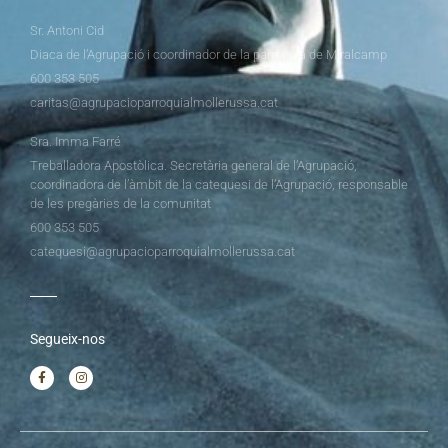
Sr. Antoni Cid
Diaca de l’Agrupació i coordinador de la parròquia de Miralcamp
600 353 505
caritas@agrupacioparroquialmollerussa.cat
Sra. Imma Farré
Treballadora Apostòlica. Secretària general de l’Agrupació,
coordinadora de l’àmbit de la catequesi de l’Agrupació, responsable
de les pregàries de la comunitat
600 353 505
catequesi@agrupacioparroquialmollerussa.cat
Segueix-nos