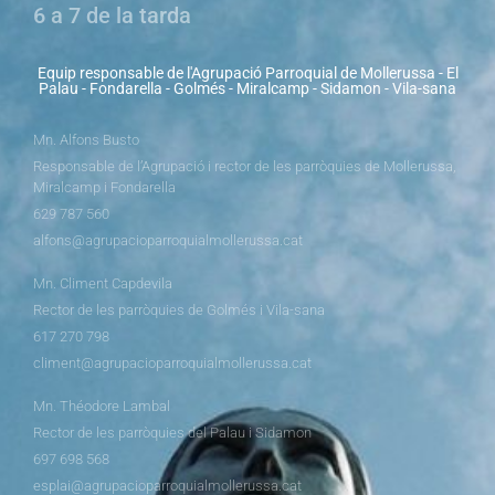
6 a 7 de la tarda
Equip responsable de l'Agrupació Parroquial de Mollerussa - El
Palau - Fondarella - Golmés - Miralcamp - Sidamon - Vila-sana
Mn. Alfons Busto
Responsable de l’Agrupació i rector de les parròquies de Mollerussa,
Miralcamp i Fondarella
629 787 560
alfons@agrupacioparroquialmollerussa.cat
Mn. Climent Capdevila
Rector de les parròquies de Golmés i Vila-sana
617 270 798
climent@agrupacioparroquialmollerussa.cat
Mn. Théodore Lambal
Rector de les parròquies del Palau i Sidamon
697 698 568
esplai@agrupacioparroquialmollerussa.cat