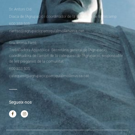
Sr. Antoni Cid
Diaca de l’Agrupació i coordinador de la parròquia de Miralcamp
600 353 505
caritas@agrupacioparroquialmollerussa.cat
Sra. Imma Farré
Treballadora Apostòlica. Secretària general de l’Agrupació,
coordinadora de l’àmbit de la catequesi de l’Agrupació, responsable
de les pregàries de la comunitat
600 353 505
catequesi@agrupacioparroquialmollerussa.cat
Segueix-nos