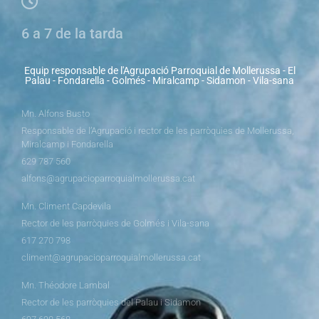
6 a 7 de la tarda
Equip responsable de l'Agrupació Parroquial de Mollerussa - El
Palau - Fondarella - Golmés - Miralcamp - Sidamon - Vila-sana
Mn. Alfons Busto
Responsable de l’Agrupació i rector de les parròquies de Mollerussa,
Miralcamp i Fondarella
629 787 560
alfons@agrupacioparroquialmollerussa.cat
Mn. Climent Capdevila
Rector de les parròquies de Golmés i Vila-sana
617 270 798
climent@agrupacioparroquialmollerussa.cat
Mn. Théodore Lambal
Rector de les parròquies del Palau i Sidamon