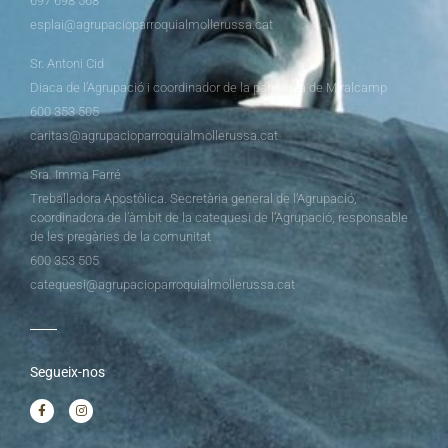
697 698 568
esplai@agrupacioparroquialmollerussa.cat
Sr. Antoni Cid
Diaca de l’Agrupació i coordinador de la parròquia de Miralcamp
600 353 505
caritas@agrupacioparroquialmollerussa.cat
Sra. Imma Farré
Treballadora Apostòlica. Secretària general de l’Agrupació,
coordinadora de l’àmbit de la catequesi de l’Agrupació, responsable
de les pregàries de la comunitat
600 353 505
catequesi@agrupacioparroquialmollerussa.cat
Segueix-nos