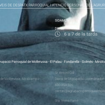
VEIS DE DESPATX PARROQUIAL I ATENCIÓ PERSONAL DE L'AGRUP
SIDAMON
Dijous
6 a 7 de la tarda
rupació Parroquial de Mollerussa - El Palau - Fondarella - Golmés - Miral
Sr. Antoni Cid
 de Mollerussa, Miralcamp i
Diaca de l’Agrupació i coordinador
600 353 505
caritas@agrupacioparroquialmolle
Sra. Imma Farré