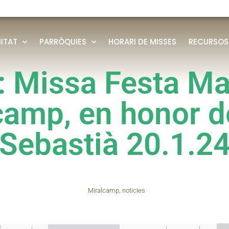
ITAT
PARRÒQUIES
HORARI DE MISSES
RECURSOS
: Missa Festa Ma
camp, en honor d
Sebastià 20.1.2
Miralcamp
,
noticies