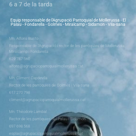
6 a 7 de la tarda
Equip responsable de l'Agrupació Parroquial de Mollerussa - El
Palau - Fondarella - Golmés - Miralcamp - Sidamon - Vila-sana
Mn. Alfons Busto
Responsable de l’Agrupació i rector de les parròquies de Mollerussa,
Miralcamp i Fondarella
629 787 560
alfons@agrupacioparroquialmollerussa.cat
Mn. Climent Capdevila
Rector de les parròquies de Golmés i Vila-sana
617 270 798
climent@agrupacioparroquialmollerussa.cat
Mn. Théodore Lambal
Rector de les parròquies del Palau i Sidamon
697 698 568
esplai@agrupacioparroquialmollerussa.cat