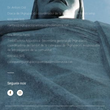
Sr. Antoni Cid
Diaca de l’Agrupació i coordinador de la parròquia de Miralcamp
600 353 505
caritas@agrupacioparroquialmollerussa.cat
Sra. Imma Farré
Treballadora Apostòlica. Secretària general de l’Agrupació,
coordinadora de l’àmbit de la catequesi de l’Agrupació, responsable
de les pregàries de la comunitat
600 353 505
catequesi@agrupacioparroquialmollerussa.cat
Segueix-nos