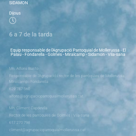
SIDAMON
Dijous
6 a 7 de la tarda
Equip responsable de l'Agrupació Parroquial de Mollerussa - El
Palau - Fondarella - Golmés - Miralcamp - Sidamon - Vila-sana
Mn. Alfons Busto
Responsable de l’Agrupació i rector de les parròquies de Mollerussa,
Miralcamp i Fondarella
629 787 560
alfons@agrupacioparroquialmollerussa.cat
Mn. Climent Capdevila
Rector de les parròquies de Golmés i Vila-sana
617 270 798
climent@agrupacioparroquialmollerussa.cat