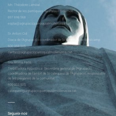
Mn. Théodore Lambal
Rector de les parròquies del Palau i Sidamon
697 698 568
esplai@agrupacioparroquialmollerussa.cat
Sr. Antoni Cid
Diaca de l’Agrupació i coordinador de la parròquia de Miralcamp
600 353 505
caritas@agrupacioparroquialmollerussa.cat
Sra. Imma Farré
Treballadora Apostòlica. Secretària general de l’Agrupació,
coordinadora de l’àmbit de la catequesi de l’Agrupació, responsable
de les pregàries de la comunitat
600 353 505
catequesi@agrupacioparroquialmollerussa.cat
Segueix-nos