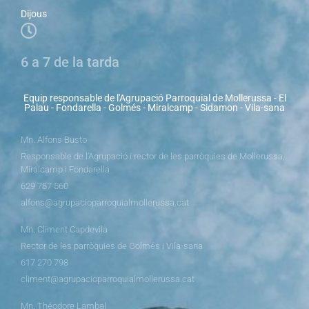
Dijous
6 a 7 de la tarda
Equip responsable de l'Agrupació Parroquial de Mollerussa - El
Palau - Fondarella - Golmés - Miralcamp - Sidamon - Vila-sana
Mn. Alfons Busto
Responsable de l’Agrupació i rector de les parròquies de Mollerussa,
Miralcamp i Fondarella
629 787 560
alfons@agrupacioparroquialmollerussa.cat
Mn. Climent Capdevila
Rector de les parròquies de Golmés i Vila-sana
617 270 798
climent@agrupacioparroquialmollerussa.cat
Mn. Théodore Lambal