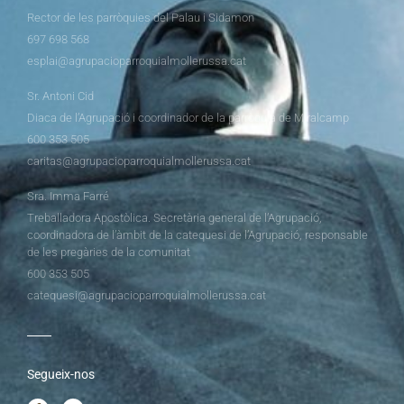
Rector de les parròquies del Palau i Sidamon
697 698 568
esplai@agrupacioparroquialmollerussa.cat
Sr. Antoni Cid
Diaca de l’Agrupació i coordinador de la parròquia de Miralcamp
600 353 505
caritas@agrupacioparroquialmollerussa.cat
Sra. Imma Farré
Treballadora Apostòlica. Secretària general de l’Agrupació,
coordinadora de l’àmbit de la catequesi de l’Agrupació, responsable
de les pregàries de la comunitat
600 353 505
catequesi@agrupacioparroquialmollerussa.cat
Segueix-nos