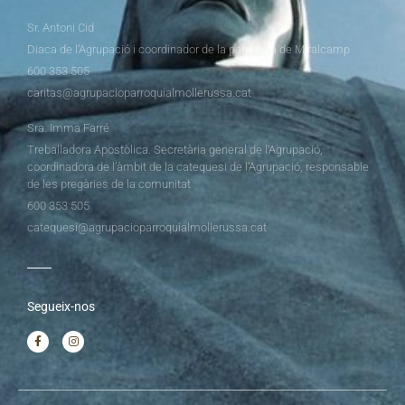
Sr. Antoni Cid
Diaca de l’Agrupació i coordinador de la parròquia de Miralcamp
600 353 505
caritas@agrupacioparroquialmollerussa.cat
Sra. Imma Farré
Treballadora Apostòlica. Secretària general de l’Agrupació,
coordinadora de l’àmbit de la catequesi de l’Agrupació, responsable
de les pregàries de la comunitat
600 353 505
catequesi@agrupacioparroquialmollerussa.cat
Segueix-nos