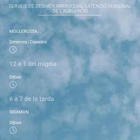
SERVEIS DE DESPATX PARROQUIAL I ATENCIÓ PERSONAL
DE L'AGRUPACIÓ
MOLLERUSSA
Dimecres i Dissabte
12 a 1 del migdia
Dijous
6 a 7 de la tarda
SIDAMON
Dijous