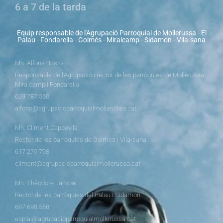
6 a 7 de la tarda
Equip responsable de l'Agrupació Parroquial de Mollerussa - El
Palau - Fondarella - Golmés - Miralcamp - Sidamon - Vila-sana
Mn. Alfons Busto
Responsable de l’Agrupació i rector de les parròquies de Mollerussa,
Miralcamp i Fondarella
629 787 560
alfons@agrupacioparroquialmollerussa.cat
Mn. Climent Capdevila
Rector de les parròquies de Golmés i Vila-sana
617 270 798
climent@agrupacioparroquialmollerussa.cat
Mn. Théodore Lambal
Rector de les parròquies del Palau i Sidamon
697 698 568
esplai@agrupacioparroquialmollerussa.cat