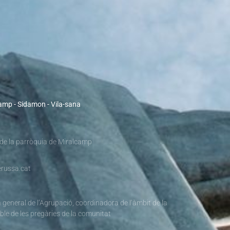
camp - Sidamon - Vila-sana
 de la parròquia de Miralcamp
russa.cat
 general de l’Agrupació, coordinadora de l’àmbit de la
ble de les pregàries de la comunitat