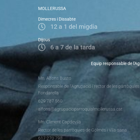
MOLLERUSSA
Dimecres i Dissabte
12 a 1 del migdia
Dijous
6 a 7 de la tarda
Equip responsable de l'Ag
Mn. Alfons Busto
Responsable de l’Agrupació i rector de les parròquies
Fondarella
629 787 560
alfons@agrupacioparroquialmollerussa.cat
Mn. Climent Capdevila
Rector de les parròquies de Golmés i Vila-sana
617 270 798