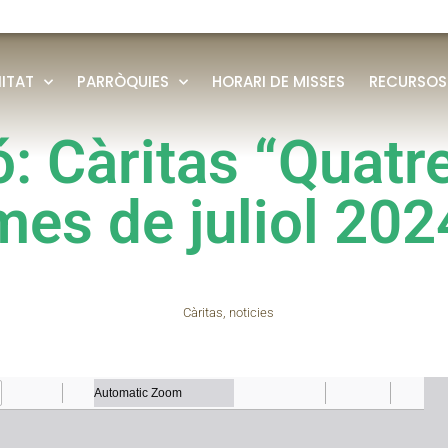
ITAT
PARRÒQUIES
HORARI DE MISSES
RECURSOS
ó: Càritas “Quatr
mes de juliol 202
Càritas
,
noticies