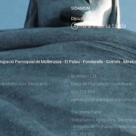
SIDAMON
Dijous
6 a 7 de la tarda
rupació Parroquial de Mollerussa - El Palau - Fondarella - Golmés - Miral
Sr. Antoni Cid
 de Mollerussa, Miralcamp i
Diaca de l’Agrupació i coordinador
600 353 505
caritas@agrupacioparroquialmolle
Sra. Imma Farré
Treballadora Apostòlica. Secretària
catequesi de l’Agrupació, responsa
600 353 505