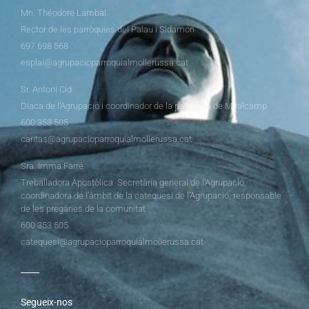
Mn. Théodore Lambal
Rector de les parròquies del Palau i Sidamon
697 698 568
esplai@agrupacioparroquialmollerussa.cat
Sr. Antoni Cid
Diaca de l’Agrupació i coordinador de la parròquia de Miralcamp
600 353 505
caritas@agrupacioparroquialmollerussa.cat
Sra. Imma Farré
Treballadora Apostòlica. Secretària general de l’Agrupació,
coordinadora de l’àmbit de la catequesi de l’Agrupació, responsable
de les pregàries de la comunitat
600 353 505
catequesi@agrupacioparroquialmollerussa.cat
Segueix-nos