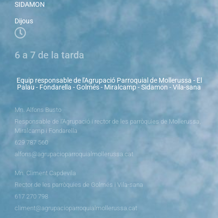
SIDAMON
Dijous
6 a 7 de la tarda
Equip responsable de l'Agrupació Parroquial de Mollerussa - El
Palau - Fondarella - Golmés - Miralcamp - Sidamon - Vila-sana
Mn. Alfons Busto
Responsable de l’Agrupació i rector de les parròquies de Mollerussa,
Miralcamp i Fondarella
629 787 560
alfons@agrupacioparroquialmollerussa.cat
Mn. Climent Capdevila
Rector de les parròquies de Golmés i Vila-sana
617 270 798
climent@agrupacioparroquialmollerussa.cat