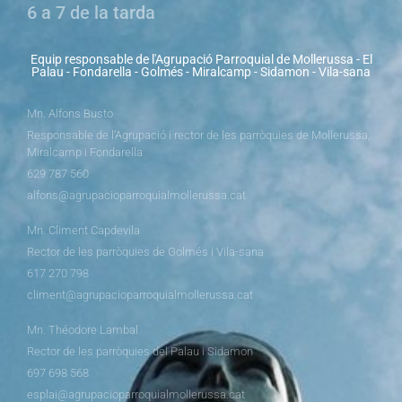
6 a 7 de la tarda
Equip responsable de l'Agrupació Parroquial de Mollerussa - El
Palau - Fondarella - Golmés - Miralcamp - Sidamon - Vila-sana
Mn. Alfons Busto
Responsable de l’Agrupació i rector de les parròquies de Mollerussa,
Miralcamp i Fondarella
629 787 560
alfons@agrupacioparroquialmollerussa.cat
Mn. Climent Capdevila
Rector de les parròquies de Golmés i Vila-sana
617 270 798
climent@agrupacioparroquialmollerussa.cat
Mn. Théodore Lambal
Rector de les parròquies del Palau i Sidamon
697 698 568
esplai@agrupacioparroquialmollerussa.cat