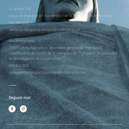
Sr. Antoni Cid
Diaca de l’Agrupació i coordinador de la parròquia de Miralcamp
600 353 505
caritas@agrupacioparroquialmollerussa.cat
Sra. Imma Farré
Treballadora Apostòlica. Secretària general de l’Agrupació,
coordinadora de l’àmbit de la catequesi de l’Agrupació, responsable
de les pregàries de la comunitat
600 353 505
catequesi@agrupacioparroquialmollerussa.cat
Segueix-nos