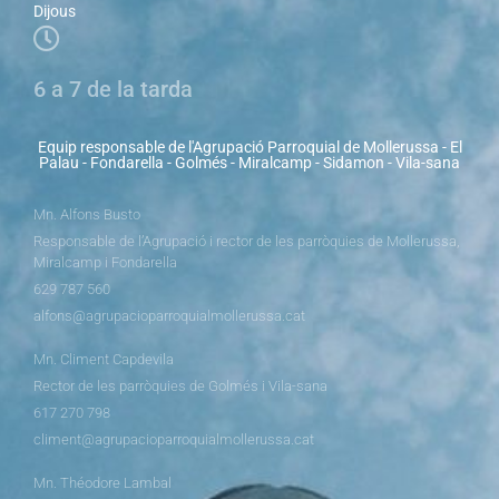
Dijous
6 a 7 de la tarda
Equip responsable de l'Agrupació Parroquial de Mollerussa - El
Palau - Fondarella - Golmés - Miralcamp - Sidamon - Vila-sana
Mn. Alfons Busto
Responsable de l’Agrupació i rector de les parròquies de Mollerussa,
Miralcamp i Fondarella
629 787 560
alfons@agrupacioparroquialmollerussa.cat
Mn. Climent Capdevila
Rector de les parròquies de Golmés i Vila-sana
617 270 798
climent@agrupacioparroquialmollerussa.cat
Mn. Théodore Lambal