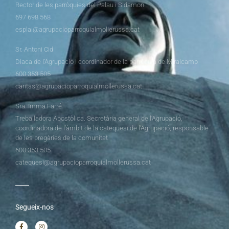
Rector de les parròquies del Palau i Sidamon
697 698 568
esplai@agrupacioparroquialmollerussa.cat
Sr. Antoni Cid
Diaca de l’Agrupació i coordinador de la parròquia de Miralcamp
600 353 505
caritas@agrupacioparroquialmollerussa.cat
Sra. Imma Farré
Treballadora Apostòlica. Secretària general de l’Agrupació,
coordinadora de l’àmbit de la catequesi de l’Agrupació, responsable
de les pregàries de la comunitat
600 353 505
catequesi@agrupacioparroquialmollerussa.cat
Segueix-nos