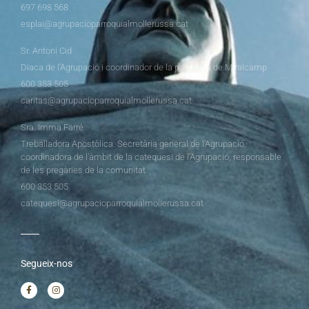
697 698 568
esplai@agrupacioparroquialmollerussa.cat
Sr. Antoni Cid
Diaca de l’Agrupació i coordinador de la parròquia de Miralcamp
600 353 505
caritas@agrupacioparroquialmollerussa.cat
Sra. Imma Farré
Treballadora Apostòlica. Secretària general de l’Agrupació,
coordinadora de l’àmbit de la catequesi de l’Agrupació, responsable
de les pregàries de la comunitat
600 353 505
catequesi@agrupacioparroquialmollerussa.cat
Segueix-nos