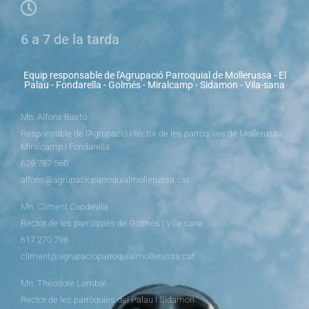
6 a 7 de la tarda
Equip responsable de l'Agrupació Parroquial de Mollerussa - El
Palau - Fondarella - Golmés - Miralcamp - Sidamon - Vila-sana
Mn. Alfons Busto
Responsable de l’Agrupació i rector de les parròquies de Mollerussa,
Miralcamp i Fondarella
629 787 560
alfons@agrupacioparroquialmollerussa.cat
Mn. Climent Capdevila
Rector de les parròquies de Golmés i Vila-sana
617 270 798
climent@agrupacioparroquialmollerussa.cat
Mn. Théodore Lambal
Rector de les parròquies del Palau i Sidamon