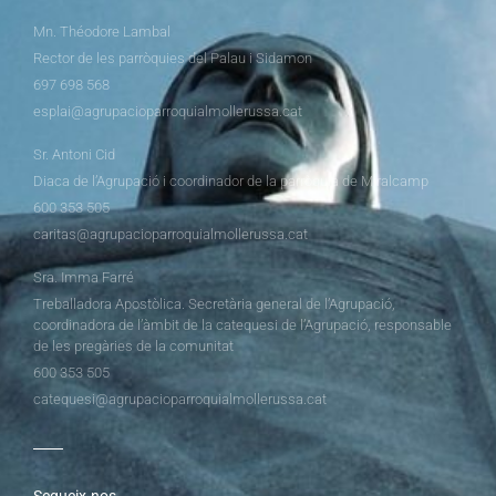
Mn. Théodore Lambal
Rector de les parròquies del Palau i Sidamon
697 698 568
esplai@agrupacioparroquialmollerussa.cat
Sr. Antoni Cid
Diaca de l’Agrupació i coordinador de la parròquia de Miralcamp
600 353 505
caritas@agrupacioparroquialmollerussa.cat
Sra. Imma Farré
Treballadora Apostòlica. Secretària general de l’Agrupació,
coordinadora de l’àmbit de la catequesi de l’Agrupació, responsable
de les pregàries de la comunitat
600 353 505
catequesi@agrupacioparroquialmollerussa.cat
Segueix-nos