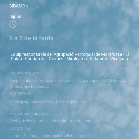
SIDAMON
Dijous
6 a 7 de la tarda
Equip responsable de l'Agrupació Parroquial de Mollerussa - El
Palau - Fondarella - Golmés - Miralcamp - Sidamon - Vila-sana
Mn. Alfons Busto
Responsable de l’Agrupació i rector de les parròquies de Mollerussa,
Miralcamp i Fondarella
629 787 560
alfons@agrupacioparroquialmollerussa.cat
Mn. Climent Capdevila
Rector de les parròquies de Golmés i Vila-sana
617 270 798
climent@agrupacioparroquialmollerussa.cat