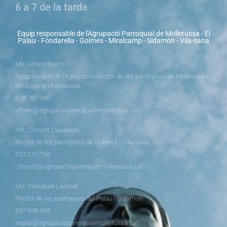
6 a 7 de la tarda
Equip responsable de l'Agrupació Parroquial de Mollerussa - El
Palau - Fondarella - Golmés - Miralcamp - Sidamon - Vila-sana
Mn. Alfons Busto
Responsable de l’Agrupació i rector de les parròquies de Mollerussa,
Miralcamp i Fondarella
629 787 560
alfons@agrupacioparroquialmollerussa.cat
Mn. Climent Capdevila
Rector de les parròquies de Golmés i Vila-sana
617 270 798
climent@agrupacioparroquialmollerussa.cat
Mn. Théodore Lambal
Rector de les parròquies del Palau i Sidamon
697 698 568
esplai@agrupacioparroquialmollerussa.cat