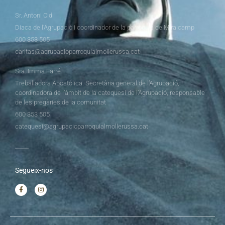
Sr. Antoni Cid
Diaca de l’Agrupació i coordinador de la parròquia de Miralcamp
600 353 505
caritas@agrupacioparroquialmollerussa.cat
Sra. Imma Farré
Treballadora Apostòlica. Secretària general de l’Agrupació,
coordinadora de l’àmbit de la catequesi de l’Agrupació, responsable
de les pregàries de la comunitat
600 353 505
catequesi@agrupacioparroquialmollerussa.cat
Segueix-nos