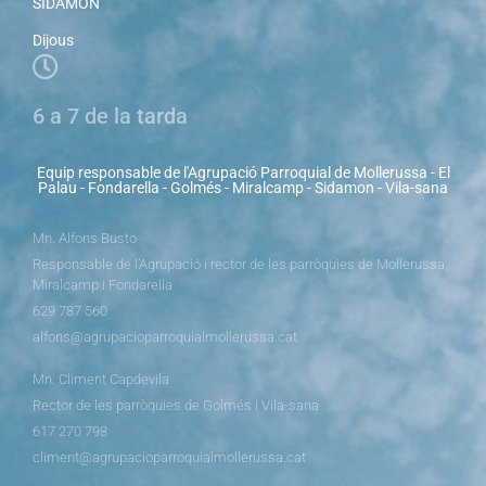
SIDAMON
Dijous
6 a 7 de la tarda
Equip responsable de l'Agrupació Parroquial de Mollerussa - El
Palau - Fondarella - Golmés - Miralcamp - Sidamon - Vila-sana
Mn. Alfons Busto
Responsable de l’Agrupació i rector de les parròquies de Mollerussa,
Miralcamp i Fondarella
629 787 560
alfons@agrupacioparroquialmollerussa.cat
Mn. Climent Capdevila
Rector de les parròquies de Golmés i Vila-sana
617 270 798
climent@agrupacioparroquialmollerussa.cat