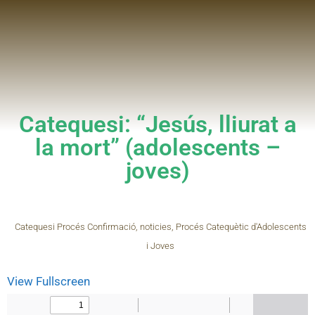
Catequesi: “Jesús, lliurat a
la mort” (adolescents –
joves)
Catequesi Procés Confirmació
,
noticies
,
Procés Catequètic d'Adolescents
i Joves
View Fullscreen