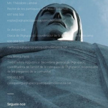
Mn. Théodore Lambal
Rector de les parròquies del Palau i Sidamon
697 698 568
esplai@agrupacioparroquialmollerussa.cat
Sr. Antoni Cid
Diaca de l’Agrupació i coordinador de la parròquia de Miralcamp
600 353 505
caritas@agrupacioparroquialmollerussa.cat
Sra. Imma Farré
Treballadora Apostòlica. Secretària general de l’Agrupació,
coordinadora de l’àmbit de la catequesi de l’Agrupació, responsable
de les pregàries de la comunitat
600 353 505
catequesi@agrupacioparroquialmollerussa.cat
Segueix-nos