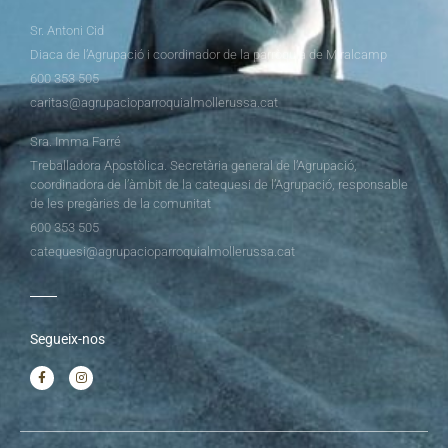
Sr. Antoni Cid
Diaca de l’Agrupació i coordinador de la parròquia de Miralcamp
600 353 505
caritas@agrupacioparroquialmollerussa.cat
Sra. Imma Farré
Treballadora Apostòlica. Secretària general de l’Agrupació,
coordinadora de l’àmbit de la catequesi de l’Agrupació, responsable
de les pregàries de la comunitat
600 353 505
catequesi@agrupacioparroquialmollerussa.cat
Segueix-nos