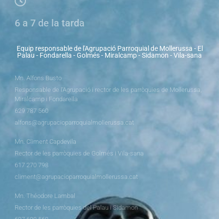
6 a 7 de la tarda
Equip responsable de l'Agrupació Parroquial de Mollerussa - El
Palau - Fondarella - Golmés - Miralcamp - Sidamon - Vila-sana
Mn. Alfons Busto
Responsable de l’Agrupació i rector de les parròquies de Mollerussa,
Miralcamp i Fondarella
629 787 560
alfons@agrupacioparroquialmollerussa.cat
Mn. Climent Capdevila
Rector de les parròquies de Golmés i Vila-sana
617 270 798
climent@agrupacioparroquialmollerussa.cat
Mn. Théodore Lambal
Rector de les parròquies del Palau i Sidamon