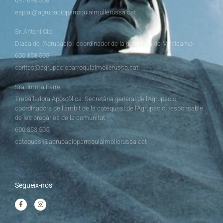
697 698 568
esplai@agrupacioparroquialmollerussa.cat
Sr. Antoni Cid
Diaca de l’Agrupació i coordinador de la parròquia de Miralcamp
600 353 505
caritas@agrupacioparroquialmollerussa.cat
Sra. Imma Farré
Treballadora Apostòlica. Secretària general de l’Agrupació,
coordinadora de l’àmbit de la catequesi de l’Agrupació, responsable
de les pregàries de la comunitat
600 353 505
catequesi@agrupacioparroquialmollerussa.cat
Segueix-nos