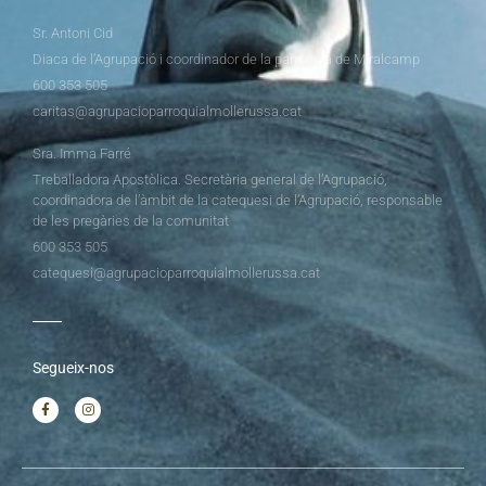
Sr. Antoni Cid
Diaca de l’Agrupació i coordinador de la parròquia de Miralcamp
600 353 505
caritas@agrupacioparroquialmollerussa.cat
Sra. Imma Farré
Treballadora Apostòlica. Secretària general de l’Agrupació,
coordinadora de l’àmbit de la catequesi de l’Agrupació, responsable
de les pregàries de la comunitat
600 353 505
catequesi@agrupacioparroquialmollerussa.cat
Segueix-nos