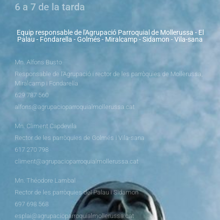
6 a 7 de la tarda
Equip responsable de l'Agrupació Parroquial de Mollerussa - El
Palau - Fondarella - Golmés - Miralcamp - Sidamon - Vila-sana
Mn. Alfons Busto
Responsable de l’Agrupació i rector de les parròquies de Mollerussa,
Miralcamp i Fondarella
629 787 560
alfons@agrupacioparroquialmollerussa.cat
Mn. Climent Capdevila
Rector de les parròquies de Golmés i Vila-sana
617 270 798
climent@agrupacioparroquialmollerussa.cat
Mn. Théodore Lambal
Rector de les parròquies del Palau i Sidamon
697 698 568
esplai@agrupacioparroquialmollerussa.cat