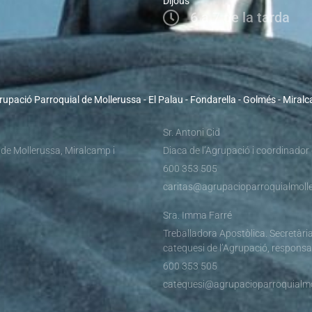
Dijous
6 a 7 de la tarda
rupació Parroquial de Mollerussa - El Palau - Fondarella - Golmés - Miral
Sr. Antoni Cid
 de Mollerussa, Miralcamp i
Diaca de l’Agrupació i coordinador
600 353 505
caritas@agrupacioparroquialmolle
Sra. Imma Farré
Treballadora Apostòlica. Secretària
catequesi de l’Agrupació, responsa
600 353 505
catequesi@agrupacioparroquialmo