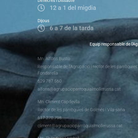
Dimecres i Dissabte
12 a 1 del migdia
Dijous
6 a 7 de la tarda
Equip responsable de l'Ag
Mn. Alfons Busto
Responsable de l’Agrupació i rector de les parròquies
Fondarella
629 787 560
alfons@agrupacioparroquialmollerussa.cat
Mn. Climent Capdevila
Rector de les parròquies de Golmés i Vila-sana
617 270 798
climent@agrupacioparroquialmollerussa.cat