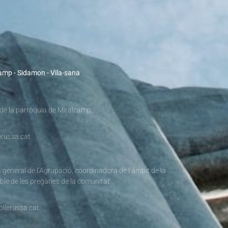
camp - Sidamon - Vila-sana
 de la parròquia de Miralcamp
russa.cat
 general de l’Agrupació, coordinadora de l’àmbit de la
ble de les pregàries de la comunitat
llerussa.cat