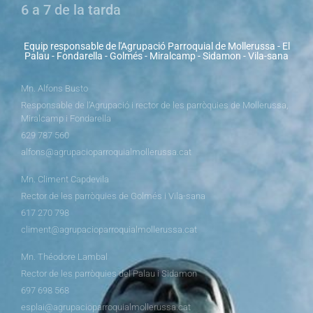
6 a 7 de la tarda
Equip responsable de l'Agrupació Parroquial de Mollerussa - El
Palau - Fondarella - Golmés - Miralcamp - Sidamon - Vila-sana
Mn. Alfons Busto
Responsable de l’Agrupació i rector de les parròquies de Mollerussa,
Miralcamp i Fondarella
629 787 560
alfons@agrupacioparroquialmollerussa.cat
Mn. Climent Capdevila
Rector de les parròquies de Golmés i Vila-sana
617 270 798
climent@agrupacioparroquialmollerussa.cat
Mn. Théodore Lambal
Rector de les parròquies del Palau i Sidamon
697 698 568
esplai@agrupacioparroquialmollerussa.cat