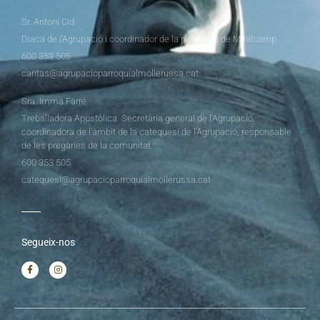
Sr. Antoni Cid
Diaca de l’Agrupació i coordinador de la parròquia de Miralcamp
600 353 505
caritas@agrupacioparroquialmollerussa.cat
Sra. Imma Farré
Treballadora Apostòlica. Secretària general de l’Agrupació,
coordinadora de l’àmbit de la catequesi de l’Agrupació, responsable
de les pregàries de la comunitat
600 353 505
catequesi@agrupacioparroquialmollerussa.cat
Segueix-nos