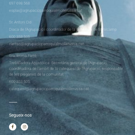
697 698 568
esplai@agrupacioparroquialmollerussa.cat
Sr. Antoni Cid
Diaca de l’Agrupació i coordinador de la parròquia de Miralcamp
600 353 505
caritas@agrupacioparroquialmollerussa.cat
Sra. Imma Farré
Treballadora Apostòlica. Secretària general de l’Agrupació,
coordinadora de l’àmbit de la catequesi de l’Agrupació, responsable
de les pregàries de la comunitat
600 353 505
catequesi@agrupacioparroquialmollerussa.cat
Segueix-nos