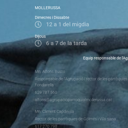
MOLLERUSSA
Dimecres i Dissabte
12 a 1 del migdia
Dijous
6 a 7 de la tarda
Equip responsable de l'Ag
Mn. Alfons Busto
Responsable de l’Agrupació i rector de les parròquies
Fondarella
629 787 560
alfons@agrupacioparroquialmollerussa.cat
Mn. Climent Capdevila
Rector de les parròquies de Golmés i Vila-sana
617 270 798