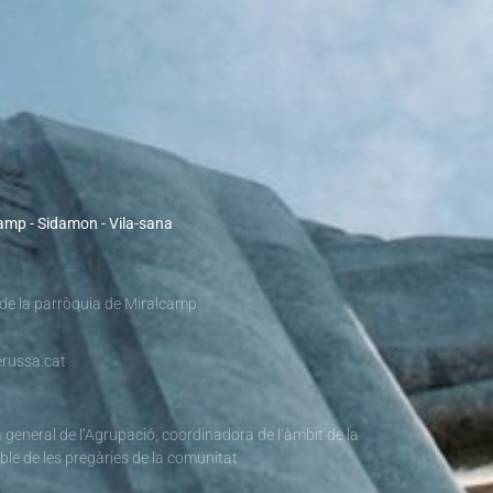
camp - Sidamon - Vila-sana
 de la parròquia de Miralcamp
russa.cat
 general de l’Agrupació, coordinadora de l’àmbit de la
ble de les pregàries de la comunitat