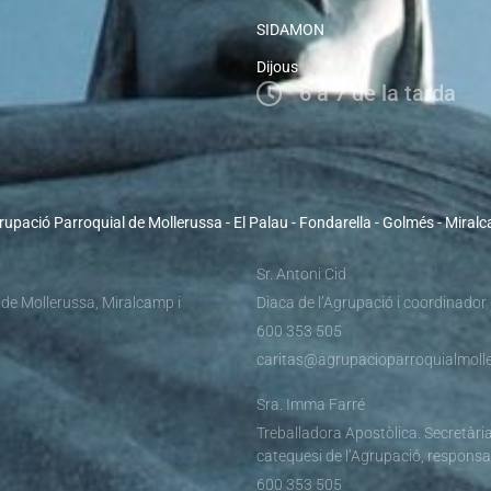
SIDAMON
Dijous
6 a 7 de la tarda
rupació Parroquial de Mollerussa - El Palau - Fondarella - Golmés - Miral
Sr. Antoni Cid
 de Mollerussa, Miralcamp i
Diaca de l’Agrupació i coordinador
600 353 505
caritas@agrupacioparroquialmolle
Sra. Imma Farré
Treballadora Apostòlica. Secretària
catequesi de l’Agrupació, responsa
600 353 505