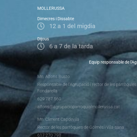
MOLLERUSSA
Dimecres i Dissabte
12 a 1 del migdia
Dijous
6 a 7 de la tarda
Equip responsable de l'Ag
Mn. Alfons Busto
Responsable de l’Agrupació i rector de les parròquies
Fondarella
629 787 560
alfons@agrupacioparroquialmollerussa.cat
Mn. Climent Capdevila
Rector de les parròquies de Golmés i Vila-sana
617 270 798