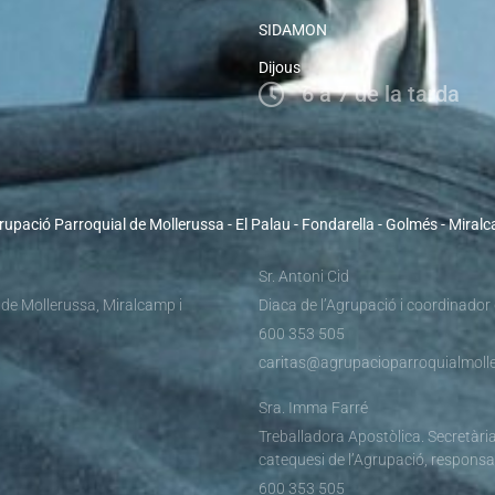
SIDAMON
Dijous
6 a 7 de la tarda
rupació Parroquial de Mollerussa - El Palau - Fondarella - Golmés - Miral
Sr. Antoni Cid
 de Mollerussa, Miralcamp i
Diaca de l’Agrupació i coordinador
600 353 505
caritas@agrupacioparroquialmolle
Sra. Imma Farré
Treballadora Apostòlica. Secretària
catequesi de l’Agrupació, responsa
600 353 505