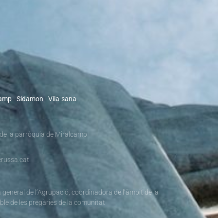
camp - Sidamon - Vila-sana
 de la parròquia de Miralcamp
russa.cat
 general de l’Agrupació, coordinadora de l’àmbit de la
ble de les pregàries de la comunitat