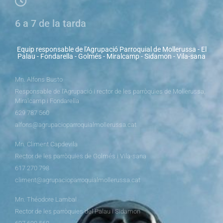
6 a 7 de la tarda
Equip responsable de l'Agrupació Parroquial de Mollerussa - El
Palau - Fondarella - Golmés - Miralcamp - Sidamon - Vila-sana
Mn. Alfons Busto
Responsable de l’Agrupació i rector de les parròquies de Mollerussa,
Miralcamp i Fondarella
629 787 560
alfons@agrupacioparroquialmollerussa.cat
Mn. Climent Capdevila
Rector de les parròquies de Golmés i Vila-sana
617 270 798
climent@agrupacioparroquialmollerussa.cat
Mn. Théodore Lambal
Rector de les parròquies del Palau i Sidamon