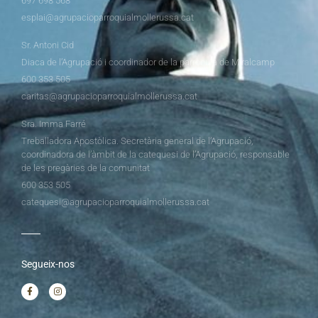
697 698 568
esplai@agrupacioparroquialmollerussa.cat
Sr. Antoni Cid
Diaca de l’Agrupació i coordinador de la parròquia de Miralcamp
600 353 505
caritas@agrupacioparroquialmollerussa.cat
Sra. Imma Farré
Treballadora Apostòlica. Secretària general de l’Agrupació,
coordinadora de l’àmbit de la catequesi de l’Agrupació, responsable
de les pregàries de la comunitat
600 353 505
catequesi@agrupacioparroquialmollerussa.cat
Segueix-nos