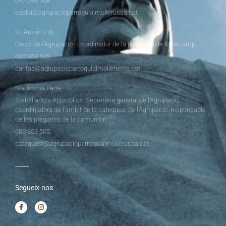
697 698 568
esplai@agrupacioparroquialmollerussa.cat
Sr. Antoni Cid
Diaca de l’Agrupació i coordinador de la parròquia de Miralcamp
600 353 505
caritas@agrupacioparroquialmollerussa.cat
Sra. Imma Farré
Treballadora Apostòlica. Secretària general de l’Agrupació,
coordinadora de l’àmbit de la catequesi de l’Agrupació, responsable
de les pregàries de la comunitat
600 353 505
catequesi@agrupacioparroquialmollerussa.cat
Segueix-nos