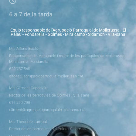
6 a 7 de la tarda
Equip responsable de l'Agrupació Parroquial de Mollerussa - El
Palau - Fondarella - Golmés - Miralcamp - Sidamon - Vila-sana
Mn. Alfons Busto
Responsable de l’Agrupació i rector de les parròquies de Mollerussa,
Miralcamp i Fondarella
629 787 560
alfons@agrupacioparroquialmollerussa.cat
Mn. Climent Capdevila
Rector de les parròquies de Golmés i Vila-sana
617 270 798
climent@agrupacioparroquialmollerussa.cat
Mn. Théodore Lambal
Rector de les parròquies del Palau i Sidamon