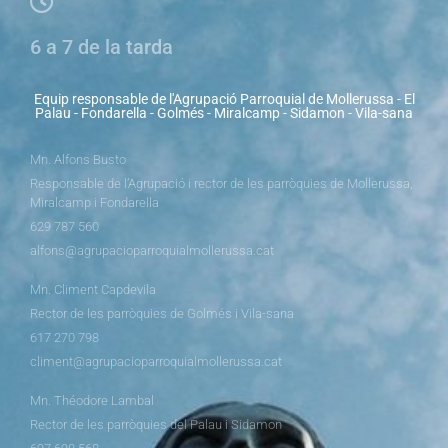
6 a 7 de la tarda
Equip responsable de l'Agrupació Parroquial de Mollerussa - El
Palau - Fondarella - Golmés - Miralcamp - Sidamon - Vila-sana
Mn. Alfons Busto
Responsable de l’Agrupació i rector de les parròquies de Mollerussa,
Miralcamp i Fondarella
629 787 560
alfons@agrupacioparroquialmollerussa.cat
Mn. Climent Capdevila
Rector de les parròquies de Golmés i Vila-sana
617 270 798
climent@agrupacioparroquialmollerussa.cat
Mn. Théodore Lambal
Rector de les parròquies del Palau i Sidamon