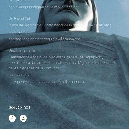
697 698 568
esplai@agrupacioparroquialmollerussa.cat
Sr. Antoni Cid
Diaca de l’Agrupació i coordinador de la parròquia de Miralcamp
600 353 505
caritas@agrupacioparroquialmollerussa.cat
Sra. Imma Farré
Treballadora Apostòlica. Secretària general de l’Agrupació,
coordinadora de l’àmbit de la catequesi de l’Agrupació, responsable
de les pregàries de la comunitat
600 353 505
catequesi@agrupacioparroquialmollerussa.cat
Segueix-nos