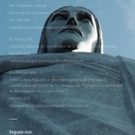
Mn. Théodore Lambal
Rector de les parròquies del Palau i Sidamon
697 698 568
esplai@agrupacioparroquialmollerussa.cat
Sr. Antoni Cid
Diaca de l’Agrupació i coordinador de la parròquia de Miralcamp
600 353 505
caritas@agrupacioparroquialmollerussa.cat
Sra. Imma Farré
Treballadora Apostòlica. Secretària general de l’Agrupació,
coordinadora de l’àmbit de la catequesi de l’Agrupació, responsable
de les pregàries de la comunitat
600 353 505
catequesi@agrupacioparroquialmollerussa.cat
Segueix-nos