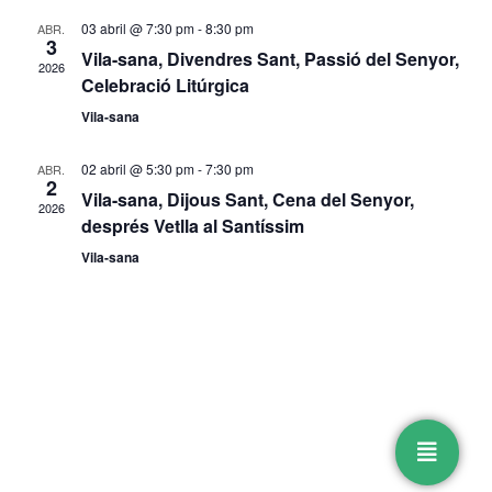
r
a
v
a
03 abril @ 7:30 pm
-
8:30 pm
ABR.
u
i
i
3
v
Vila-sana, Divendres Sant, Passió del Senyor,
n
2026
s
d
Celebració Litúrgica
e
a
u
e
Vila-sana
d
g
a
E
a
l
a
02 abril @ 5:30 pm
-
7:30 pm
ABR.
s
t
i
2
c
Vila-sana, Dijous Sant, Cena del Senyor,
t
a
d
2026
i
després Vetlla al Santíssim
z
.
e
ó
a
Vila-sana
v
c
e
i
o
n
n
i
s
m
E
e
s
d
n