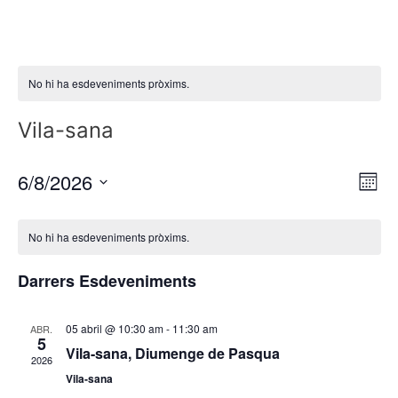
No hi ha esdeveniments pròxims.
Vila-sana
6/8/2026
V
N
M
a
i
S
e
C
v
s
e
s
No hi ha esdeveniments pròxims.
e
a
l
t
g
l
e
Darrers Esdeveniments
e
a
c
e
c
s
c
n
i
05 abril @ 10:30 am
-
11:30 am
ABR.
d
i
5
ó
d
Vila-sana, Diumenge de Pasqua
o
2026
e
d
a
Vila-sana
n
n
e