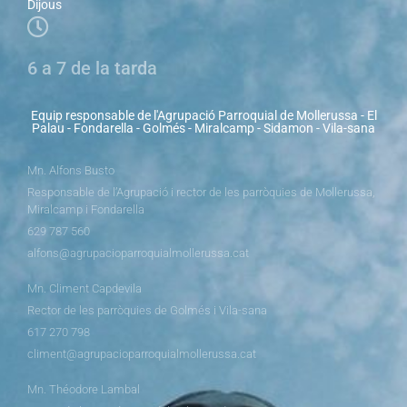
Dijous
6 a 7 de la tarda
Equip responsable de l'Agrupació Parroquial de Mollerussa - El
Palau - Fondarella - Golmés - Miralcamp - Sidamon - Vila-sana
Mn. Alfons Busto
Responsable de l’Agrupació i rector de les parròquies de Mollerussa,
Miralcamp i Fondarella
629 787 560
alfons@agrupacioparroquialmollerussa.cat
Mn. Climent Capdevila
Rector de les parròquies de Golmés i Vila-sana
617 270 798
climent@agrupacioparroquialmollerussa.cat
Mn. Théodore Lambal