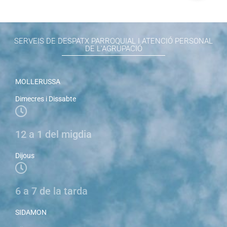
e
t
v
s
e
n
SERVEIS DE DESPATX PARROQUIAL I ATENCIÓ PERSONAL
i
DE L'AGRUPACIÓ
m
e
MOLLERUSSA
n
t
Dimecres i Dissabte
12 a 1 del migdia
Dijous
6 a 7 de la tarda
SIDAMON