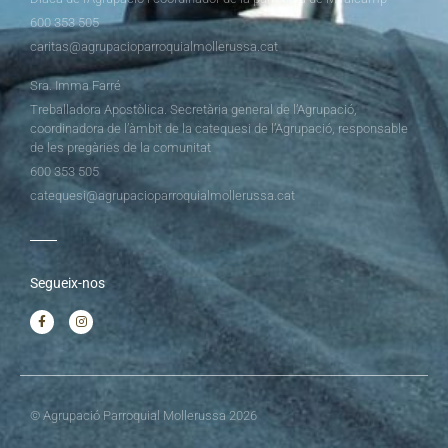
600 353 505
caritas@agrupacioparroquialmollerussa.cat
Sra. Imma Farré
Treballadora Apostòlica. Secretària general de l’Agrupació,
coordinadora de l’àmbit de la catequesi de l’Agrupació, responsable
de les pregàries de la comunitat
600 353 505
catequesi@agrupacioparroquialmollerussa.cat
Segueix-nos
© Agrupació Parroquial Mollerussa 2026