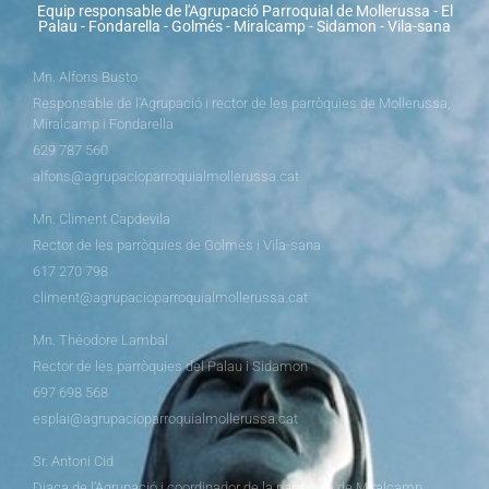
Equip responsable de l'Agrupació Parroquial de Mollerussa - El
Palau - Fondarella - Golmés - Miralcamp - Sidamon - Vila-sana
Mn. Alfons Busto
Responsable de l’Agrupació i rector de les parròquies de Mollerussa,
Miralcamp i Fondarella
629 787 560
alfons@agrupacioparroquialmollerussa.cat
Mn. Climent Capdevila
Rector de les parròquies de Golmés i Vila-sana
617 270 798
climent@agrupacioparroquialmollerussa.cat
Mn. Théodore Lambal
Rector de les parròquies del Palau i Sidamon
697 698 568
esplai@agrupacioparroquialmollerussa.cat
Sr. Antoni Cid
Diaca de l’Agrupació i coordinador de la parròquia de Miralcamp