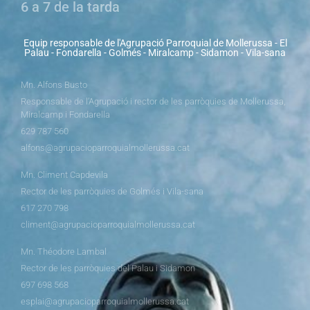
6 a 7 de la tarda
Equip responsable de l'Agrupació Parroquial de Mollerussa - El
Palau - Fondarella - Golmés - Miralcamp - Sidamon - Vila-sana
Mn. Alfons Busto
Responsable de l’Agrupació i rector de les parròquies de Mollerussa,
Miralcamp i Fondarella
629 787 560
alfons@agrupacioparroquialmollerussa.cat
Mn. Climent Capdevila
Rector de les parròquies de Golmés i Vila-sana
617 270 798
climent@agrupacioparroquialmollerussa.cat
Mn. Théodore Lambal
Rector de les parròquies del Palau i Sidamon
697 698 568
esplai@agrupacioparroquialmollerussa.cat