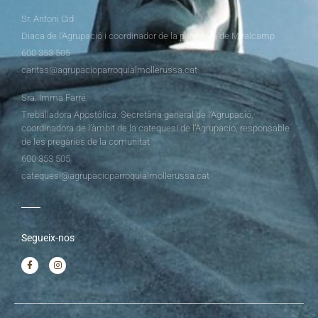
Sr. Antoni Cid
Diaca de l’Agrupació i coordinador de la parròquia de Miralcamp
600 353 505
caritas@agrupacioparroquialmollerussa.cat
Sra. Imma Farré
Treballadora Apostòlica. Secretària general de l’Agrupació,
coordinadora de l’àmbit de la catequesi de l’Agrupació, responsable
de les pregàries de la comunitat
600 353 505
catequesi@agrupacioparroquialmollerussa.cat
Segueix-nos