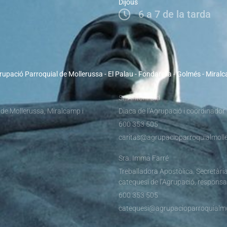
Dijous
6 a 7 de la tarda
rupació Parroquial de Mollerussa - El Palau - Fondarella - Golmés - Miral
Sr. Antoni Cid
 de Mollerussa, Miralcamp i
Diaca de l’Agrupació i coordinador
600 353 505
caritas@agrupacioparroquialmolle
Sra. Imma Farré
Treballadora Apostòlica. Secretària
catequesi de l’Agrupació, responsa
600 353 505
catequesi@agrupacioparroquialmo