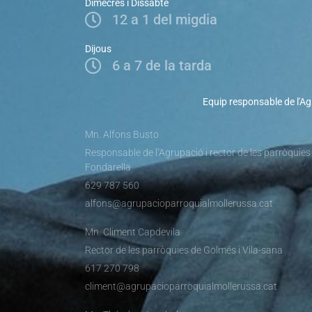
Dimecres i Dissabte
12 a 1 del migdia
Dijous
6 a 7 de la tarda
Equip responsable de l'Ag
Mn. Alfons Busto
Responsable de l’Agrupació i rector de les parròquies
Fondarella
629 787 560
alfons@agrupacioparroquialmollerussa.cat
Mn. Climent Capdevila
Rector de les parròquies de Golmés i Vila-sana
617 270 798
climent@agrupacioparroquialmollerussa.cat