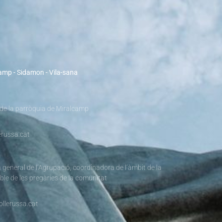
camp - Sidamon - Vila-sana
 de la parròquia de Miralcamp
russa.cat
 general de l’Agrupació, coordinadora de l’àmbit de la
ble de les pregàries de la comunitat
llerussa.cat