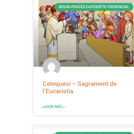
SEGON PROCÉS CATEQUÈTIC PRESENCIAL
Catequesi – Sagrament de
l’Eucaristia
LLEGIR MÉS »