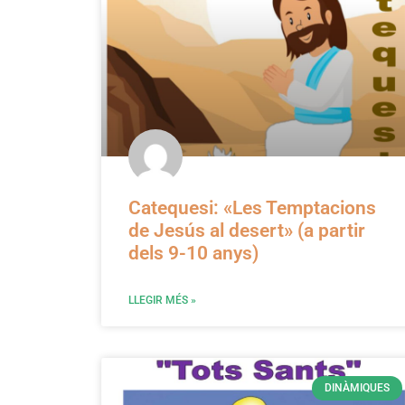
Catequesi: «Les Temptacions
de Jesús al desert» (a partir
dels 9-10 anys)
LLEGIR MÉS »
DINÀMIQUES