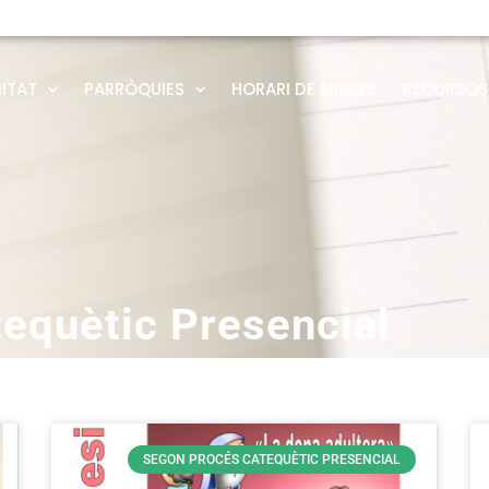
ITAT
PARRÒQUIES
HORARI DE MISSES
RECURSOS
equètic Presencial
SEGON PROCÉS CATEQUÈTIC PRESENCIAL