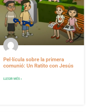
Pel·lícula sobre la primera
comunió: Un Ratito con Jesús
LLEGIR MÉS »