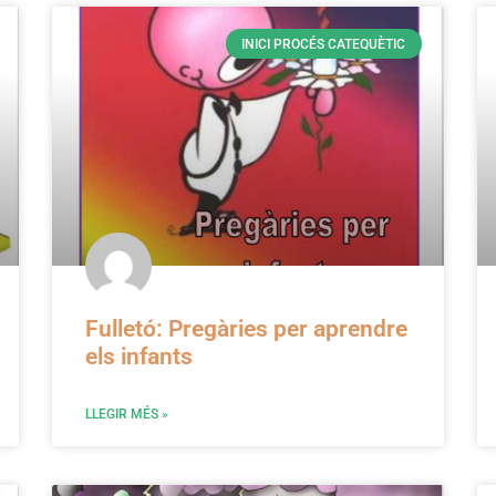
INICI PROCÉS CATEQUÈTIC
Fulletó: Pregàries per aprendre
els infants
LLEGIR MÉS »