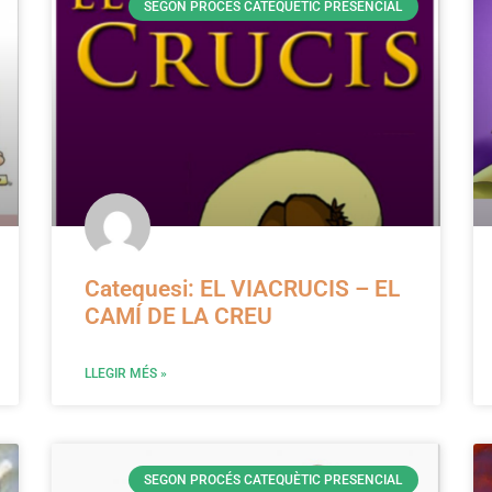
SEGON PROCÉS CATEQUÈTIC PRESENCIAL
Catequesi: EL VIACRUCIS – EL
CAMÍ DE LA CREU
LLEGIR MÉS »
SEGON PROCÉS CATEQUÈTIC PRESENCIAL