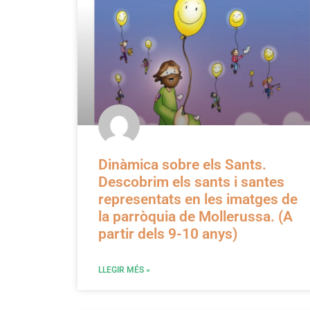
Dinàmica sobre els Sants.
Descobrim els sants i santes
representats en les imatges de
la parròquia de Mollerussa. (A
partir dels 9-10 anys)
LLEGIR MÉS »