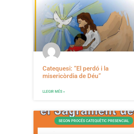
Catequesi: “El perdó i la
misericòrdia de Déu”
LLEGIR MÉS »
SEGON PROCÉS CATEQUÈTIC PRESENCIAL