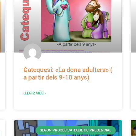
Catequesi: «La dona adultera» (
a partir dels 9-10 anys)
LLEGIR MÉS »
SEGON PROCÉS CATEQUÈTIC PRESENCIAL